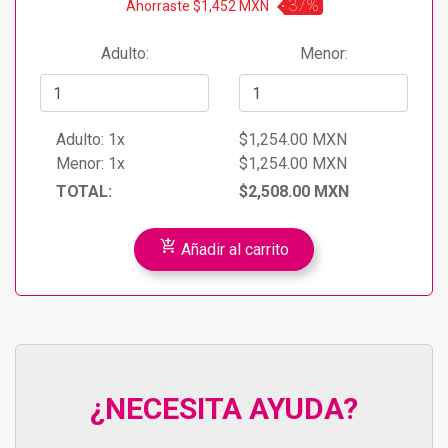
37%
Ahorraste $1,452 MXN
Adulto:
Menor:
Adulto:
1x
$1,254.00 MXN
Menor:
1x
$1,254.00 MXN
TOTAL:
$2,508.00 MXN
add_shopping_cart
Añadir al carrito
¿NECESITA AYUDA?