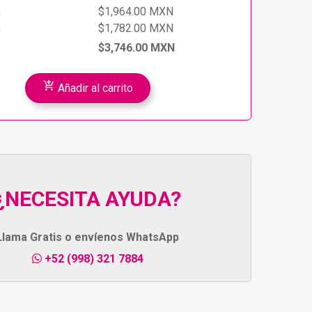
x
$1,964.00 MXN
x
$1,782.00 MXN
$3,746.00 MXN
add_shopping_cart
Añadir al carrito
¿NECESITA AYUDA?
Llama Gratis o envíenos WhatsApp
+52 (998) 321 7884