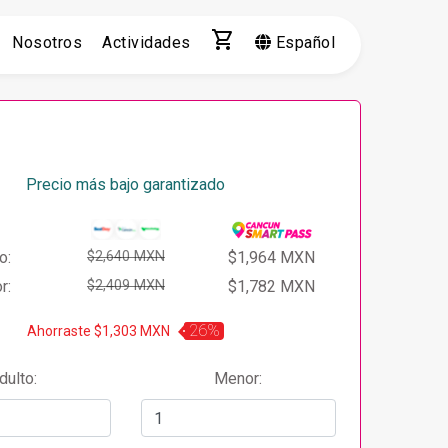
shopping_cart
Nosotros
Actividades
Español
Precio más bajo garantizado
o:
$2,640 MXN
$1,964 MXN
r:
$2,409 MXN
$1,782 MXN
26%
Ahorraste $1,303 MXN
dulto:
Menor: