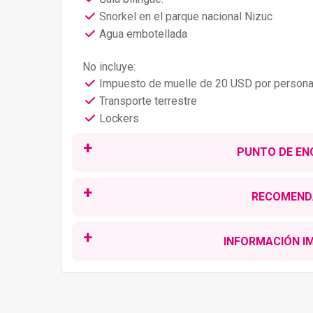
Snorkel en el parque nacional Nizuc
Agua embotellada
No incluye:
Impuesto de muelle de 20 USD por person
Transporte terrestre
Lockers
PUNTO DE E
Este tour opera todos los días.
Horarios disponibles: 8:30 am / 11:00 am / 
RECOMEND
Ropa y zapatos para caminar cómodos
No incluye transportación
por lo que deberá 
INFORMACIÓN 
Gorra o sombrero y gafas de sol
Cancun
para tomar el tour.
Traje y toalla de baño
El tour dura aproximadamente 2 horas
Los horarios y el orden del tour son aproximado
Un conjunto de ropa seca
La edad minima para manejar es de 18 años
Protector solar biodegradable
La edad de adultos es de 12 en adelante
Cámara fotográfica