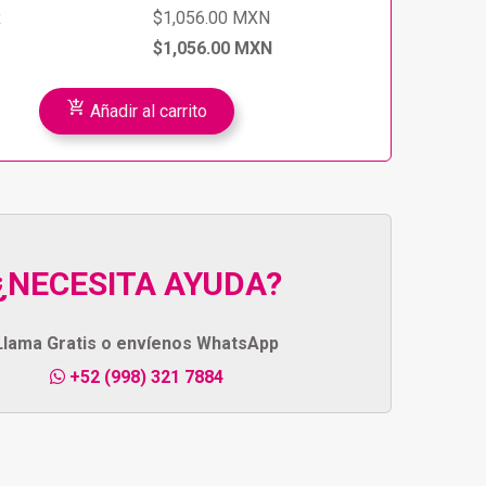
x
$1,056.00 MXN
$1,056.00 MXN
add_shopping_cart
Añadir al carrito
¿NECESITA AYUDA?
Llama Gratis o envíenos WhatsApp
+52 (998) 321 7884