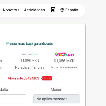
shopping_cart
Nosotros
Actividades
Español
Precio más bajo garantizado
o:
$1,898 MXN
$1,056 MXN
r:
No aplica menores
No aplica menores
44%
Ahorraste $842 MXN
dulto:
Menor: