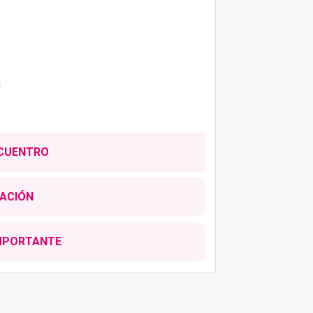
a
NCUENTRO
16:00 pm
(sujeto a disponibilidad).
ACIÓN
llegar a
Marina "Aquatours"
en
IMPORTANTE
s y podrían variar.